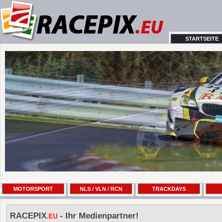
STARTSEITE
MOTORSPORT
NLS / VLN / RCN
TRACKDAYS
RACEPIX
- Ihr Medienpartner!
.EU